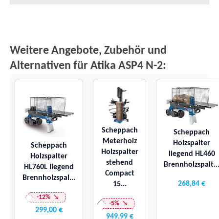
Weitere Angebote, Zubehör und
Alternativen für Atika ASP4 N-2:
Scheppach
Scheppach
Meterholz
Holzspalter
Scheppach
Holzspalter
liegend HL460
Holzspalter
stehend
Brennholzspalt..
HL760L liegend
Compact
Brennholzspal...
268,84 €
15...
-12%
-5%
299,00 €
949,99 €