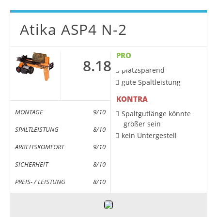
Atika ASP4 N-2
PRO
8.18
platzsparend
gute Spaltleistung
KONTRA
MONTAGE
9/10
Spaltgutlänge könnte
größer sein
SPALTLEISTUNG
8/10
kein Untergestell
ARBEITSKOMFORT
9/10
SICHERHEIT
8/10
PREIS- / LEISTUNG
8/10