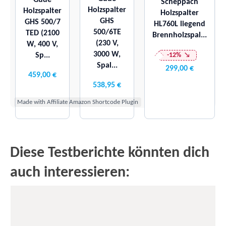
Güde
Scheppach
Holzspalter
Holzspalter
Holzspalter
GHS
GHS 500/7
HL760L liegend
500/6TE
TED (2100
Brennholzspal...
(230 V,
W, 400 V,
3000 W,
Sp...
-12%
Spal...
299,00 €
459,00 €
538,95 €
Made with Affiliate Amazon Shortcode Plugin
Diese Testberichte könnten dich
auch interessieren: